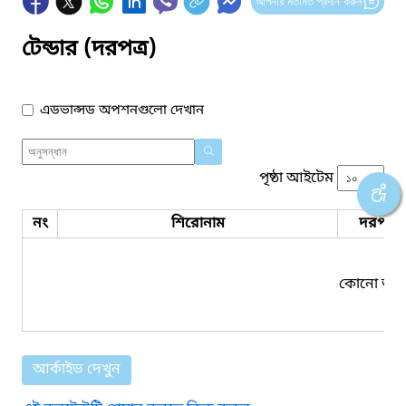
আপনার মতামত প্রদান করুন
টেন্ডার (দরপত্র)
এডভান্সড অপশনগুলো দেখান
পৃষ্ঠা আইটেম
নং
শিরোনাম
দরপত্র 
কোনো তথ্য
আর্কাইভ দেখুন