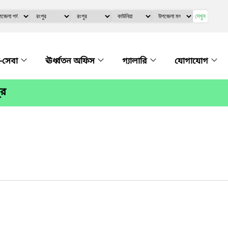
দেখুন
-সেবা
ঊর্ধ্বতন অফিস
গ্যালারি
যোগাযোগ
ুর