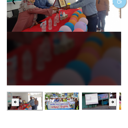
❮
❯
🡸
🡺